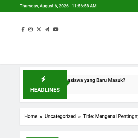
Skip
Thursday, August 6, 2026
11:56:59 AM
to
content
Dipelajari oleh Mahasiswa yang Baru Masuk?
Kesulitan
3 Months Ago
HEADLINES
Home
Uncategorized
Title: Mengenal Pentin