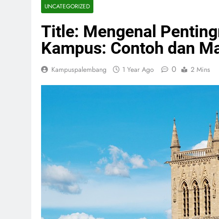
UNCATEGORIZED
Title: Mengenal Pentin
Kampus: Contoh dan M
0
Kampuspalembang
1 Year Ago
2 Mins