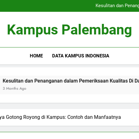
Peringkat Kampus Terkemuka
Kesulitan dan Penan
Pengabdian Masyarakat
Meningkatkan Kemampuan
Peringkat Kampus Terkemuka
Kampus Palembang
Kesulitan dan Penan
Pengabdian Masyarakat
Meningkatkan Kemampuan
HOME
DATA KAMPUS INDONESIA
 dan Penanganan dalam Pemeriksaan Kualitas Di Dalam Univers
gnya Gotong Royong di Kampus: Contoh dan Manfaatnya