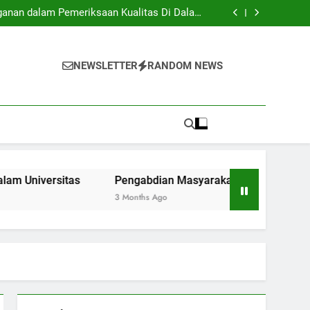
: Apa yang Perlu Dipelajari oleh Mahasiswa
yang Baru Masuk?
ganan dalam Pemeriksaan Kualitas Di Dalam
Universitas
: Jembatan Penghubung Antar Kampus serta
Komunitas.
 Lunak Lewat Aktivitas Ekstrakurikuler di
Universitas
: Apa yang Perlu Dipelajari oleh Mahasiswa
yang Baru Masuk?
ganan dalam Pemeriksaan Kualitas Di Dalam
NEWSLETTER
RANDOM NEWS
Universitas
: Jembatan Penghubung Antar Kampus serta
Komunitas.
 Lunak Lewat Aktivitas Ekstrakurikuler di
Universitas
itas
Pengabdian Masyarakat: Jembatan Penghubung An
3 Months Ago