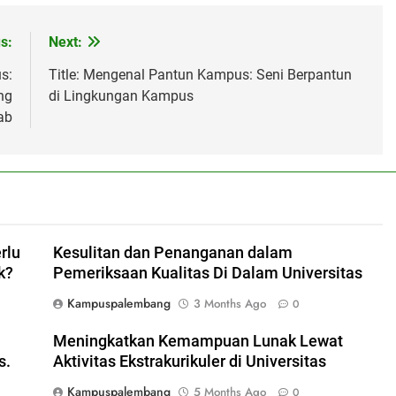
s:
Next:
s:
Title: Mengenal Pantun Kampus: Seni Berpantun
ng
di Lingkungan Kampus
ab
rlu
Kesulitan dan Penanganan dalam
k?
Pemeriksaan Kualitas Di Dalam Universitas
Kampuspalembang
3 Months Ago
0
Meningkatkan Kemampuan Lunak Lewat
s.
Aktivitas Ekstrakurikuler di Universitas
Kampuspalembang
5 Months Ago
0