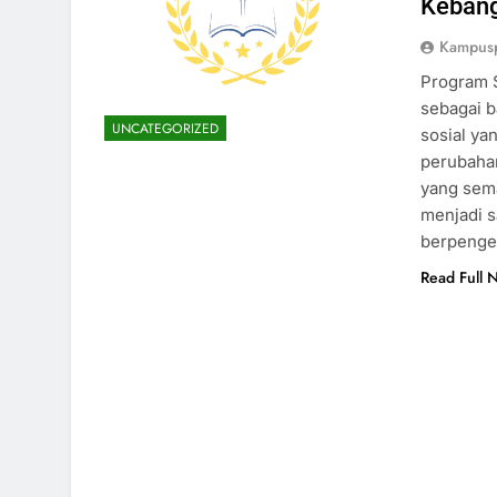
Keban
Kampus
Program S
sebagai b
UNCATEGORIZED
sosial ya
perubahan
yang sema
menjadi s
berpenge
Read Full 