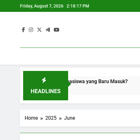
Skip
Friday, August 7, 2026
2:18:17 PM
to
content
u Dipelajari oleh Mahasiswa yang Baru Masuk?
Kesulit
3 Months
HEADLINES
Home
2025
June