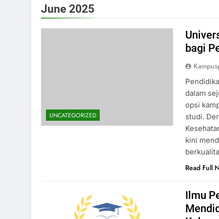
June 2025
Univer
bagi P
Kampus
Pendidika
dalam sej
opsi kam
UNCATEGORIZED
studi. De
Kesehata
kini men
berkualit
Read Full 
Ilmu P
Mendid