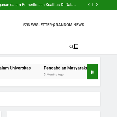
: Apa yang Perlu Dipelajari oleh Mahasiswa
yang Baru Masuk?
ganan dalam Pemeriksaan Kualitas Di Dalam
Universitas
: Jembatan Penghubung Antar Kampus serta
Komunitas.
 Lunak Lewat Aktivitas Ekstrakurikuler di
Universitas
: Apa yang Perlu Dipelajari oleh Mahasiswa
yang Baru Masuk?
ganan dalam Pemeriksaan Kualitas Di Dalam
NEWSLETTER
RANDOM NEWS
Universitas
: Jembatan Penghubung Antar Kampus serta
Komunitas.
 Lunak Lewat Aktivitas Ekstrakurikuler di
Universitas
ersitas
Pengabdian Masyarakat: Jembatan Penghubung
3 Months Ago