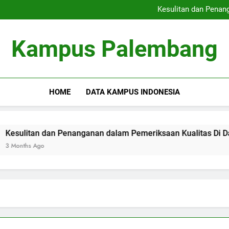
Peringkat Kampus Terkemuka
Kesulitan dan Penan
Pengabdian Masyarakat
Meningkatkan Kemampuan
Peringkat Kampus Terkemuka
Kampus Palembang
Kesulitan dan Penan
Pengabdian Masyarakat
Meningkatkan Kemampuan
HOME
DATA KAMPUS INDONESIA
an dan Penanganan dalam Pemeriksaan Kualitas Di Dalam Univ
 Ago