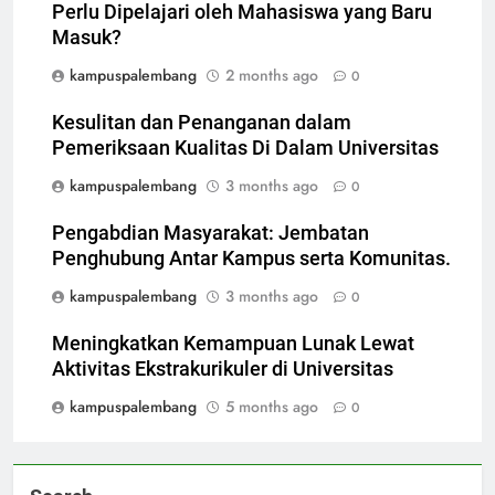
Perlu Dipelajari oleh Mahasiswa yang Baru
Masuk?
kampuspalembang
2 months ago
0
Kesulitan dan Penanganan dalam
Pemeriksaan Kualitas Di Dalam Universitas
kampuspalembang
3 months ago
0
Pengabdian Masyarakat: Jembatan
Penghubung Antar Kampus serta Komunitas.
kampuspalembang
3 months ago
0
Meningkatkan Kemampuan Lunak Lewat
Aktivitas Ekstrakurikuler di Universitas
kampuspalembang
5 months ago
0