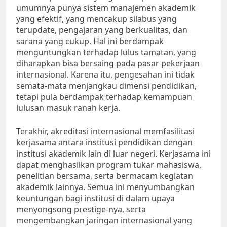
umumnya punya sistem manajemen akademik
yang efektif, yang mencakup silabus yang
terupdate, pengajaran yang berkualitas, dan
sarana yang cukup. Hal ini berdampak
menguntungkan terhadap lulus tamatan, yang
diharapkan bisa bersaing pada pasar pekerjaan
internasional. Karena itu, pengesahan ini tidak
semata-mata menjangkau dimensi pendidikan,
tetapi pula berdampak terhadap kemampuan
lulusan masuk ranah kerja.
Terakhir, akreditasi internasional memfasilitasi
kerjasama antara institusi pendidikan dengan
institusi akademik lain di luar negeri. Kerjasama ini
dapat menghasilkan program tukar mahasiswa,
penelitian bersama, serta bermacam kegiatan
akademik lainnya. Semua ini menyumbangkan
keuntungan bagi institusi di dalam upaya
menyongsong prestige-nya, serta
mengembangkan jaringan internasional yang