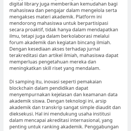
digital library juga memberikan kemudahan bagi
mahasiswa dan pengajar dalam mengelola serta
mengakses materi akademik. Platform ini
mendorong mahasiswa untuk berpartisipasi
secara proaktif, tidak hanya dalam mendapatkan
ilmu, tetapi juga dalam berkolaborasi melalui
forum akademik dan kegiatan bincang ilmiah.
Dengan kesediaan akses terhadap jurnal
terakreditasi dan artikel ilmiah, mahasiswa dapat
memperluas pengetahuan mereka dan
meningkatkan skill riset yang mendalam.
Di samping itu, inovasi seperti pemakaian
blockchain dalam pendidikan dapat
menyempurnakan kejelasan dan keamanan data
akademik siswa. Dengan teknologi ini, arsip
akademik dan transkrip sangat simple diaudit dan
dieksekusi. Hal ini mendukung usaha institusi
dalam mencapai akreditasi internasional, yang
penting untuk ranking akademik. Penggabungan