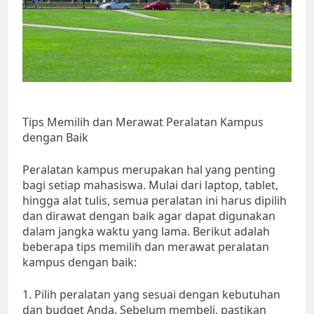
Tips Memilih dan Merawat Peralatan Kampus
dengan Baik
Peralatan kampus merupakan hal yang penting
bagi setiap mahasiswa. Mulai dari laptop, tablet,
hingga alat tulis, semua peralatan ini harus dipilih
dan dirawat dengan baik agar dapat digunakan
dalam jangka waktu yang lama. Berikut adalah
beberapa tips memilih dan merawat peralatan
kampus dengan baik:
1. Pilih peralatan yang sesuai dengan kebutuhan
dan budget Anda. Sebelum membeli, pastikan