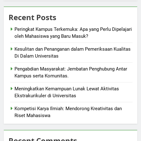
Recent Posts
Peringkat Kampus Terkemuka: Apa yang Perlu Dipelajari
oleh Mahasiswa yang Baru Masuk?
Kesulitan dan Penanganan dalam Pemeriksaan Kualitas
Di Dalam Universitas
Pengabdian Masyarakat: Jembatan Penghubung Antar
Kampus serta Komunitas.
Meningkatkan Kemampuan Lunak Lewat Aktivitas
Ekstrakurikuler di Universitas
Kompetisi Karya Ilmiah: Mendorong Kreativitas dan
Riset Mahasiswa
Recent Comments