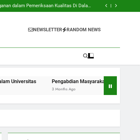
: Apa yang Perlu Dipelajari oleh Mahasiswa
yang Baru Masuk?
ganan dalam Pemeriksaan Kualitas Di Dalam
Universitas
: Jembatan Penghubung Antar Kampus serta
Komunitas.
 Lunak Lewat Aktivitas Ekstrakurikuler di
Universitas
: Apa yang Perlu Dipelajari oleh Mahasiswa
yang Baru Masuk?
ganan dalam Pemeriksaan Kualitas Di Dalam
NEWSLETTER
RANDOM NEWS
Universitas
: Jembatan Penghubung Antar Kampus serta
Komunitas.
 Lunak Lewat Aktivitas Ekstrakurikuler di
Universitas
tas
Pengabdian Masyarakat: Jembatan Penghubung Ant
3 Months Ago