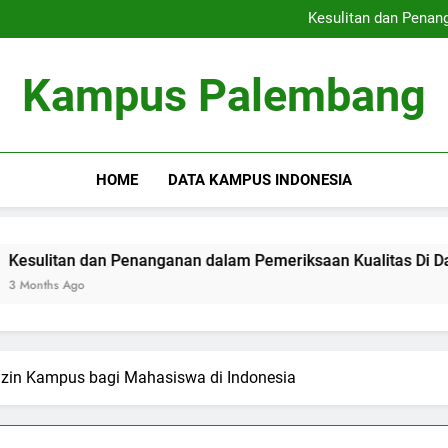
Peringkat Kampus Terkemuka
Kesulitan dan Penan
Pengabdian Masyarakat
Meningkatkan Kemampuan
Peringkat Kampus Terkemuka
Kampus Palembang
Kesulitan dan Penan
Pengabdian Masyarakat
Meningkatkan Kemampuan
HOME
DATA KAMPUS INDONESIA
dan Penanganan dalam Pemeriksaan Kualitas Di Dalam Universi
Izin Kampus bagi Mahasiswa di Indonesia