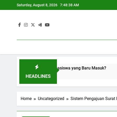
Skip
Saturday, August 8, 2026
7:48:39 AM
to
content
ipelajari oleh Mahasiswa yang Baru Masuk?
Kesulitan 
3 Months Ago
HEADLINES
Home
Uncategorized
Sistem Pengajuan Surat 