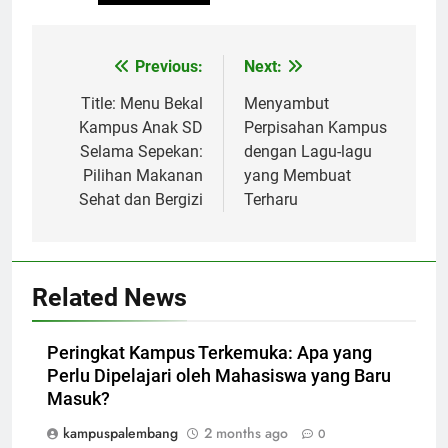
Post
Previous:
Next:
navigation
Title: Menu Bekal
Menyambut
Kampus Anak SD
Perpisahan Kampus
Selama Sepekan:
dengan Lagu-lagu
Pilihan Makanan
yang Membuat
Sehat dan Bergizi
Terharu
Related News
Peringkat Kampus Terkemuka: Apa yang
Perlu Dipelajari oleh Mahasiswa yang Baru
Masuk?
kampuspalembang
2 months ago
0