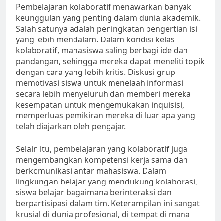
Pembelajaran kolaboratif menawarkan banyak
keunggulan yang penting dalam dunia akademik.
Salah satunya adalah peningkatan pengertian isi
yang lebih mendalam. Dalam kondisi kelas
kolaboratif, mahasiswa saling berbagi ide dan
pandangan, sehingga mereka dapat meneliti topik
dengan cara yang lebih kritis. Diskusi grup
memotivasi siswa untuk menelaah informasi
secara lebih menyeluruh dan memberi mereka
kesempatan untuk mengemukakan inquisisi,
memperluas pemikiran mereka di luar apa yang
telah diajarkan oleh pengajar.
Selain itu, pembelajaran yang kolaboratif juga
mengembangkan kompetensi kerja sama dan
berkomunikasi antar mahasiswa. Dalam
lingkungan belajar yang mendukung kolaborasi,
siswa belajar bagaimana berinteraksi dan
berpartisipasi dalam tim. Keterampilan ini sangat
krusial di dunia profesional, di tempat di mana