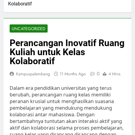
Kolaboratif
UNCATEGORIZED
Perancangan Inovatif Ruang
Kuliah untuk Kelas
Kolaboratif
0
Kampuspalembang
11 Months Ago
4 Mins
Dalam era pendidikan universitas yang terus
berubah, perancangan ruang kelas memiliki
peranan krusial untuk menghasilkan suasana
pembelajaran yang mendukung mendukung
kolaborasi antar mahasiswa. Dengan
bertambahnya tuntutan akan interaksi aktif yang
aktif dan kolaborasi selama proses pembelajaran,
ruang kelas yang dirancang dirancang dengan