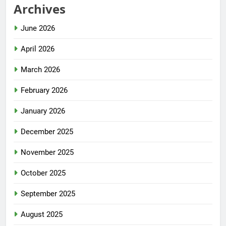
Archives
June 2026
April 2026
March 2026
February 2026
January 2026
December 2025
November 2025
October 2025
September 2025
August 2025