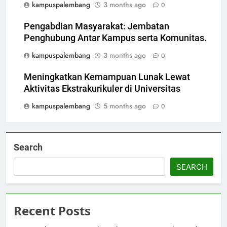
kampuspalembang
3 months ago
0
Pengabdian Masyarakat: Jembatan
Penghubung Antar Kampus serta Komunitas.
kampuspalembang
3 months ago
0
Meningkatkan Kemampuan Lunak Lewat
Aktivitas Ekstrakurikuler di Universitas
kampuspalembang
5 months ago
0
Search
SEARCH
Recent Posts