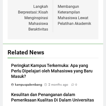
navigation
Langkah
Membangun
Berprestasi::Kisah
Keterampilan
Menginspirasi
Mahasiswa Lewat
Mahasiswa
Pelatihan Akademik
Beraktivitas
Related News
Peringkat Kampus Terkemuka: Apa yang
Perlu Dipelajari oleh Mahasiswa yang Baru
Masuk?
kampuspalembang
2 months ago
0
Kesulitan dan Penanganan dalam
Pemeriksaan Kualitas Di Dalam Universitas