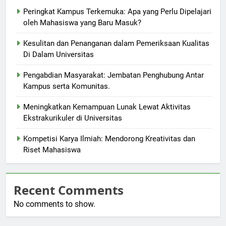
Peringkat Kampus Terkemuka: Apa yang Perlu Dipelajari
oleh Mahasiswa yang Baru Masuk?
Kesulitan dan Penanganan dalam Pemeriksaan Kualitas
Di Dalam Universitas
Pengabdian Masyarakat: Jembatan Penghubung Antar
Kampus serta Komunitas.
Meningkatkan Kemampuan Lunak Lewat Aktivitas
Ekstrakurikuler di Universitas
Kompetisi Karya Ilmiah: Mendorong Kreativitas dan
Riset Mahasiswa
Recent Comments
No comments to show.