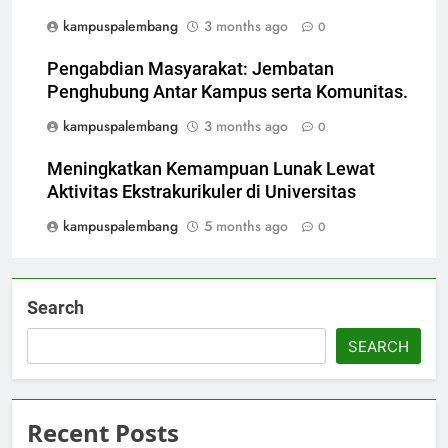
kampuspalembang
3 months ago
0
Pengabdian Masyarakat: Jembatan
Penghubung Antar Kampus serta Komunitas.
kampuspalembang
3 months ago
0
Meningkatkan Kemampuan Lunak Lewat
Aktivitas Ekstrakurikuler di Universitas
kampuspalembang
5 months ago
0
Search
SEARCH
Recent Posts