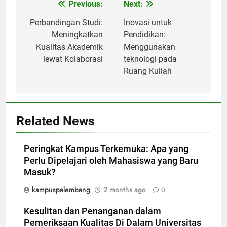
Post
Previous:
Next:
navigation
Perbandingan Studi:
Inovasi untuk
Meningkatkan
Pendidikan:
Kualitas Akademik
Menggunakan
lewat Kolaborasi
teknologi pada
Ruang Kuliah
Related News
Peringkat Kampus Terkemuka: Apa yang
Perlu Dipelajari oleh Mahasiswa yang Baru
Masuk?
kampuspalembang
2 months ago
0
Kesulitan dan Penanganan dalam
Pemeriksaan Kualitas Di Dalam Universitas