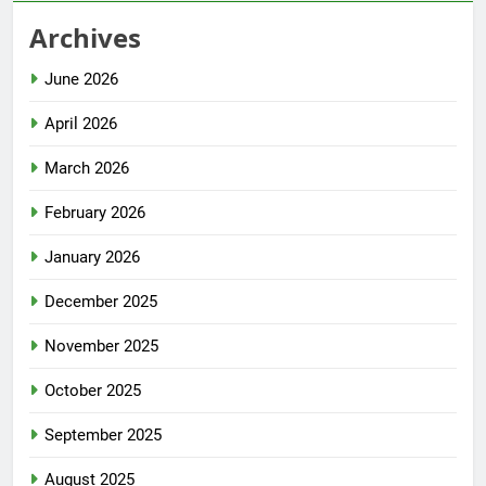
Archives
June 2026
April 2026
March 2026
February 2026
January 2026
December 2025
November 2025
October 2025
September 2025
August 2025