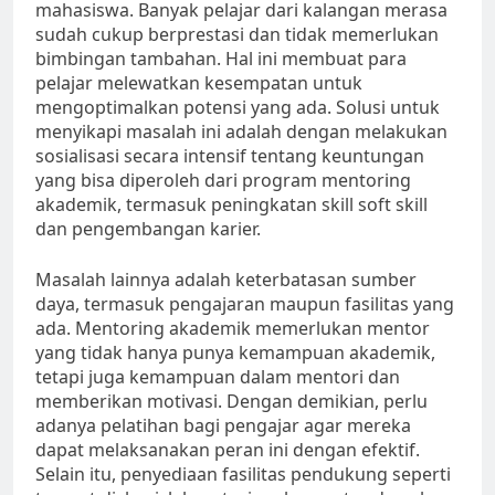
mahasiswa. Banyak pelajar dari kalangan merasa
sudah cukup berprestasi dan tidak memerlukan
bimbingan tambahan. Hal ini membuat para
pelajar melewatkan kesempatan untuk
mengoptimalkan potensi yang ada. Solusi untuk
menyikapi masalah ini adalah dengan melakukan
sosialisasi secara intensif tentang keuntungan
yang bisa diperoleh dari program mentoring
akademik, termasuk peningkatan skill soft skill
dan pengembangan karier.
Masalah lainnya adalah keterbatasan sumber
daya, termasuk pengajaran maupun fasilitas yang
ada. Mentoring akademik memerlukan mentor
yang tidak hanya punya kemampuan akademik,
tetapi juga kemampuan dalam mentori dan
memberikan motivasi. Dengan demikian, perlu
adanya pelatihan bagi pengajar agar mereka
dapat melaksanakan peran ini dengan efektif.
Selain itu, penyediaan fasilitas pendukung seperti