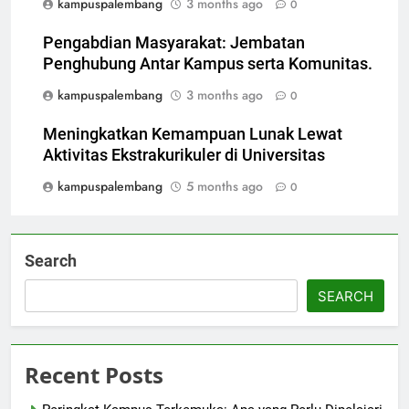
kampuspalembang
3 months ago
0
Pengabdian Masyarakat: Jembatan
Penghubung Antar Kampus serta Komunitas.
kampuspalembang
3 months ago
0
Meningkatkan Kemampuan Lunak Lewat
Aktivitas Ekstrakurikuler di Universitas
kampuspalembang
5 months ago
0
Search
SEARCH
Recent Posts