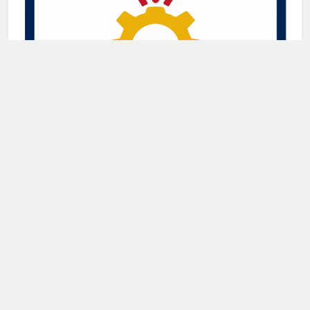
Newsmatic - News WordPress Theme 2026. Powered By
.
BlazeThemes