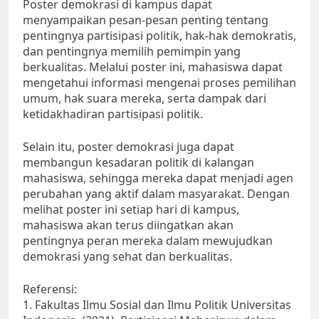
Poster demokrasi di kampus dapat
menyampaikan pesan-pesan penting tentang
pentingnya partisipasi politik, hak-hak demokratis,
dan pentingnya memilih pemimpin yang
berkualitas. Melalui poster ini, mahasiswa dapat
mengetahui informasi mengenai proses pemilihan
umum, hak suara mereka, serta dampak dari
ketidakhadiran partisipasi politik.
Selain itu, poster demokrasi juga dapat
membangun kesadaran politik di kalangan
mahasiswa, sehingga mereka dapat menjadi agen
perubahan yang aktif dalam masyarakat. Dengan
melihat poster ini setiap hari di kampus,
mahasiswa akan terus diingatkan akan
pentingnya peran mereka dalam mewujudkan
demokrasi yang sehat dan berkualitas.
Referensi:
1. Fakultas Ilmu Sosial dan Ilmu Politik Universitas