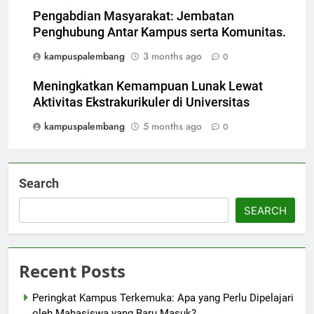
Pengabdian Masyarakat: Jembatan
Penghubung Antar Kampus serta Komunitas.
kampuspalembang
3 months ago
0
Meningkatkan Kemampuan Lunak Lewat
Aktivitas Ekstrakurikuler di Universitas
kampuspalembang
5 months ago
0
Search
SEARCH
Recent Posts
Peringkat Kampus Terkemuka: Apa yang Perlu Dipelajari
oleh Mahasiswa yang Baru Masuk?