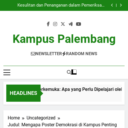
Peringkat Kampus Terkemuka: Apa yang Perlu
Skip
Dipelajari oleh Mahasiswa yang Baru Masuk?
Kesulitan dan Penanganan dalam Pemeriksaan
to
Kualitas Di Dalam Universitas
Pengabdian Masyarakat: Jembatan Penghubung Antar
Kampus serta Komunitas.
Meningkatkan Kemampuan Lunak Lewat Aktivitas
content
Ekstrakurikuler di Universitas
Peringkat Kampus Terkemuka: Apa yang Perlu
Dipelajari oleh Mahasiswa yang Baru Masuk?
Kesulitan dan Penanganan dalam Pemeriksaan
Kualitas Di Dalam Universitas
Pengabdian Masyarakat: Jembatan Penghubung Antar
Kampus Palembang
Kampus serta Komunitas.
Meningkatkan Kemampuan Lunak Lewat Aktivitas
Ekstrakurikuler di Universitas
NEWSLETTER
RANDOM NEWS
ingkat Kampus Terkemuka: Apa yang Perlu Dipelajari oleh M
HEADLINES
nths Ago
Home
Uncategorized
Judul: Mengapa Poster Demokrasi di Kampus Penting