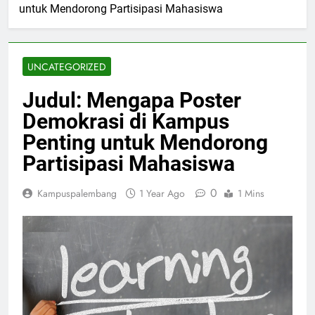
untuk Mendorong Partisipasi Mahasiswa
UNCATEGORIZED
Judul: Mengapa Poster
Demokrasi di Kampus
Penting untuk Mendorong
Partisipasi Mahasiswa
0
Kampuspalembang
1 Year Ago
1 Mins