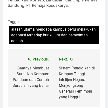
Pendidikan: Konsep, Landasan, dan Implementasi.
Bandung: PT Remaja Rosdakarya.
Tagged:
alasan utama mengapa kampus perlu melakukan
adaptasi terhadap kurikulum dari pemerintah
adalah
Post
Previous:
Next:
navigation
Saatnya Membuat
Sistem Pendidikan di
Surat Izin Kampus:
Kampus Tinggi
Panduan dan Contoh
Intelijen Negara:
Surat Izin yang Benar
Menyongsong
Generasi Pemimpin
yang Unggul