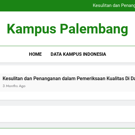
Peringkat Kampus Terkemuka
Kesulitan dan Penan
Pengabdian Masyarakat
Meningkatkan Kemampuan
Peringkat Kampus Terkemuka
Kampus Palembang
Kesulitan dan Penan
Pengabdian Masyarakat
Meningkatkan Kemampuan
HOME
DATA KAMPUS INDONESIA
an dan Penanganan dalam Pemeriksaan Kualitas Di Dalam Univ
Ago