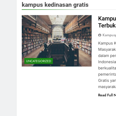
kampus kedinasan gratis
Kampus
Terbuk
Kampus
Kampus Ke
Masyaraka
dalam pe
UNCATEGORIZED
Indonesi
berkualit
pemerint
Gratis y
masyarak
Read Full 