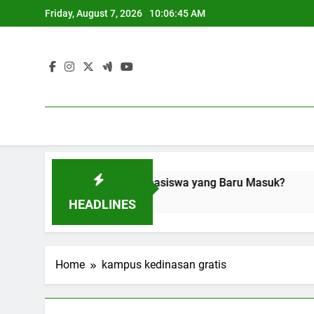
Skip
Friday, August 7, 2026
10:06:45 AM
to
content
u Dipelajari oleh Mahasiswa yang Baru Masuk?
Kesulit
3 Months 
HEADLINES
Home
kampus kedinasan gratis