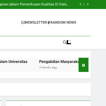
: Apa yang Perlu Dipelajari oleh Mahasiswa
yang Baru Masuk?
ganan dalam Pemeriksaan Kualitas Di Dalam
Universitas
: Jembatan Penghubung Antar Kampus serta
Komunitas.
 Lunak Lewat Aktivitas Ekstrakurikuler di
Universitas
: Apa yang Perlu Dipelajari oleh Mahasiswa
yang Baru Masuk?
ganan dalam Pemeriksaan Kualitas Di Dalam
NEWSLETTER
RANDOM NEWS
Universitas
: Jembatan Penghubung Antar Kampus serta
Komunitas.
 Lunak Lewat Aktivitas Ekstrakurikuler di
Universitas
ersitas
Pengabdian Masyarakat: Jembatan Penghubung 
3 Months Ago