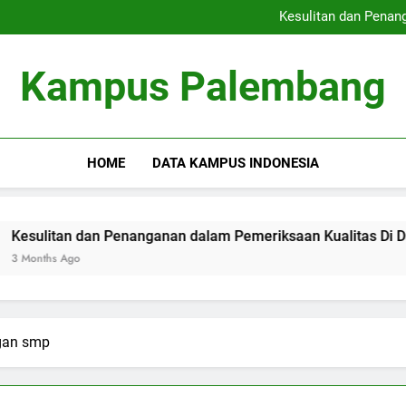
Peringkat Kampus Terkemuka
Kesulitan dan Penan
Pengabdian Masyarakat
Meningkatkan Kemampuan
Peringkat Kampus Terkemuka
Kampus Palembang
Kesulitan dan Penan
Pengabdian Masyarakat
Meningkatkan Kemampuan
HOME
DATA KAMPUS INDONESIA
tan dan Penanganan dalam Pemeriksaan Kualitas Di Dalam Univ
 Ago
ngan smp