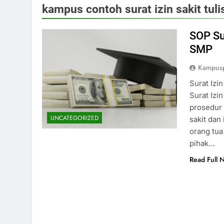
kampus contoh surat izin sakit tul
SOP Su
SMP
Kampus
Surat Izi
Surat Izi
prosedur 
UNCATEGORIZED
sakit dan 
orang tua
pihak…
Read Full 