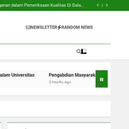
: Apa yang Perlu Dipelajari oleh Mahasiswa
yang Baru Masuk?
ganan dalam Pemeriksaan Kualitas Di Dalam
Universitas
: Jembatan Penghubung Antar Kampus serta
Komunitas.
 Lunak Lewat Aktivitas Ekstrakurikuler di
Universitas
: Apa yang Perlu Dipelajari oleh Mahasiswa
yang Baru Masuk?
ganan dalam Pemeriksaan Kualitas Di Dalam
NEWSLETTER
RANDOM NEWS
Universitas
: Jembatan Penghubung Antar Kampus serta
Komunitas.
 Lunak Lewat Aktivitas Ekstrakurikuler di
Universitas
ersitas
Pengabdian Masyarakat: Jembatan Penghubung
3 Months Ago