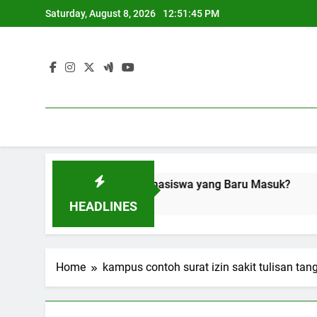
Skip
Saturday, August 8, 2026
12:51:45 PM
to
content
lu Dipelajari oleh Mahasiswa yang Baru Masuk?
Kesuli
3 Months
HEADLINES
Home
kampus contoh surat izin sakit tulisan ta